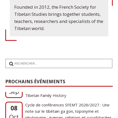
Founded in 2012, the French Society for
Tibetan Studies brings together students,
teachers, researchers and specialists of the
Tibetan world.
17
Communication de Ann Tashi Slater : From
PROCHAINS ÉVÉNEMENTS
1920s Tibet to 21st-Century Darjeeling: A
Sep
Tibetan Family History
Cycle de conférences SFEMT 2026/2027 : Une
08
note sur le tibétain ga gon, toponyme et
Oct
phytonyme : guerres, religions et cucurbitacées