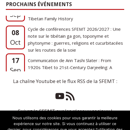
PROCHAINS ÉVÉNEMENTS
1920s Tibet to 21st-Century Darjeeling: A
Sep
Tibetan Family History
Cycle de conférences SFEMT 2026/2027 : Une
08
note sur le tibétain ga gon, toponyme et
Oct
phytonyme : guerres, religions et cucurbitacées
sur les routes de la soie
17
Communication de Ann Tashi Slater : From
1920s Tibet to 21st-Century Darjeeling: A
Sep
Tibetan Family History
La chaîne Youtube et le flux RSS de la SFEMT :
Suivez la SFEMT sur les réseaux sociaux !
Nous utilisons des cookies pour vous garantir la meilleure
expérience sur notre site. Si vous continuez à utiliser ce
dernier, nous considérerons que vous acceptez l'utilisation des