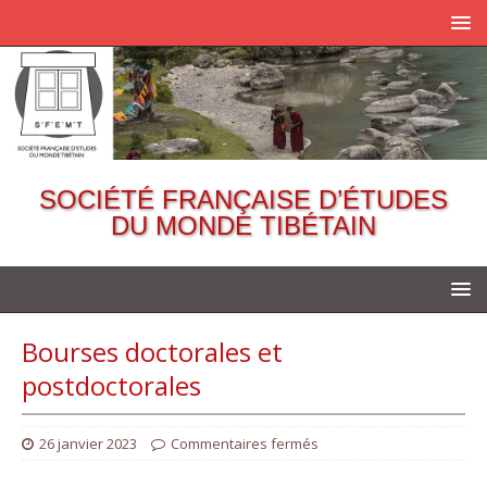
SOCIÉTÉ FRANÇAISE D’ÉTUDES
DU MONDE TIBÉTAIN
Bourses doctorales et
postdoctorales
26 janvier 2023
Commentaires fermés