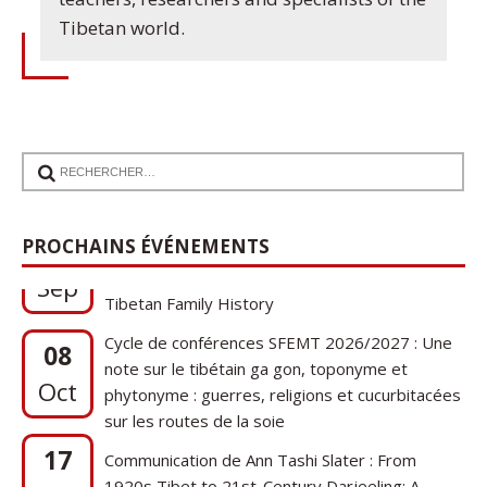
Tibetan world.
17
Communication de Ann Tashi Slater : From
PROCHAINS ÉVÉNEMENTS
1920s Tibet to 21st-Century Darjeeling: A
Sep
Tibetan Family History
Cycle de conférences SFEMT 2026/2027 : Une
08
note sur le tibétain ga gon, toponyme et
Oct
phytonyme : guerres, religions et cucurbitacées
sur les routes de la soie
17
Communication de Ann Tashi Slater : From
1920s Tibet to 21st-Century Darjeeling: A
Sep