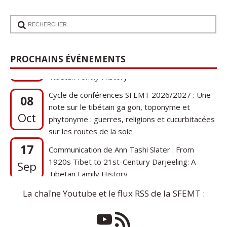
17
Communication de Ann Tashi Slater : From
1920s Tibet to 21st-Century Darjeeling: A
Sep
PROCHAINS ÉVÉNEMENTS
Tibetan Family History
Cycle de conférences SFEMT 2026/2027 : Une
08
note sur le tibétain ga gon, toponyme et
Oct
phytonyme : guerres, religions et cucurbitacées
sur les routes de la soie
17
Communication de Ann Tashi Slater : From
1920s Tibet to 21st-Century Darjeeling: A
Sep
Tibetan Family History
La chaîne Youtube et le flux RSS de la SFEMT :