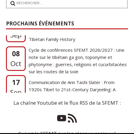
17
Communication de Ann Tashi Slater : From
PROCHAINS ÉVÉNEMENTS
1920s Tibet to 21st-Century Darjeeling: A
Sep
Tibetan Family History
Cycle de conférences SFEMT 2026/2027 : Une
08
note sur le tibétain ga gon, toponyme et
Oct
phytonyme : guerres, religions et cucurbitacées
sur les routes de la soie
17
Communication de Ann Tashi Slater : From
1920s Tibet to 21st-Century Darjeeling: A
Sep
Tibetan Family History
La chaîne Youtube et le flux RSS de la SFEMT :
Suivez la SFEMT sur les réseaux sociaux !