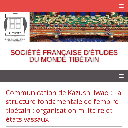
SOCIÉTÉ FRANÇAISE D’ÉTUDES
DU MONDE TIBÉTAIN
Communication de Kazushi Iwao : La
structure fondamentale de l’empire
tibétain : organisation militaire et
états vassaux