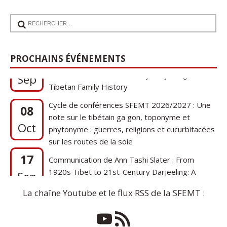
17
Communication de Ann Tashi Slater : From
PROCHAINS ÉVÉNEMENTS
1920s Tibet to 21st-Century Darjeeling: A
Sep
Tibetan Family History
Cycle de conférences SFEMT 2026/2027 : Une
08
note sur le tibétain ga gon, toponyme et
Oct
phytonyme : guerres, religions et cucurbitacées
sur les routes de la soie
17
Communication de Ann Tashi Slater : From
1920s Tibet to 21st-Century Darjeeling: A
Sep
Tibetan Family History
La chaîne Youtube et le flux RSS de la SFEMT :