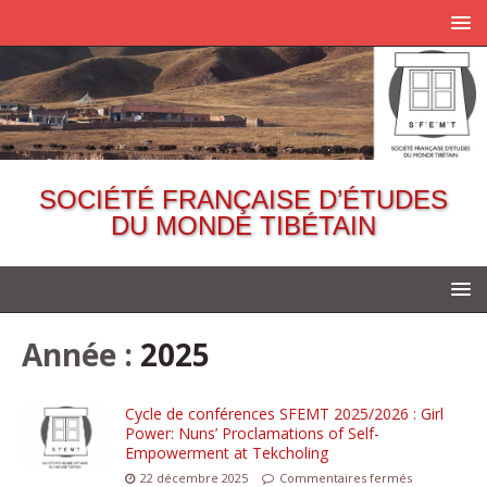
SOCIÉTÉ FRANÇAISE D’ÉTUDES
DU MONDE TIBÉTAIN
Année :
2025
Cycle de conférences SFEMT 2025/2026 : Girl
Power: Nuns’ Proclamations of Self-
Empowerment at Tekcholing
22 décembre 2025
Commentaires fermés